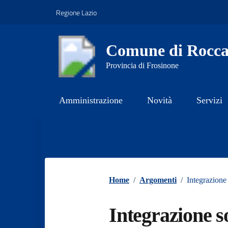
Vai ai contenuti
Vai al footer
Regione Lazio
Comune di Rocca
Provincia di Frosinone
Amministrazione
Novità
Servizi
Contenuti in evidenza
Home
/
Argomenti
/
Integrazione
Integrazione s