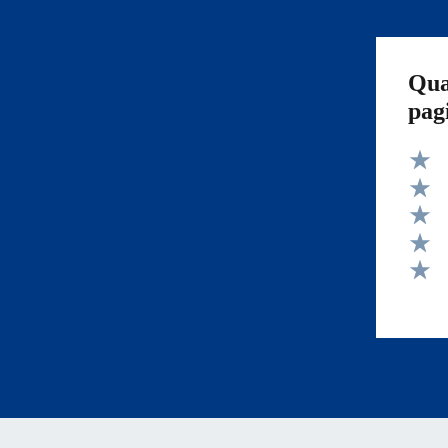
Qua
pag
Valut
Valut
Valut
Valut
Valut