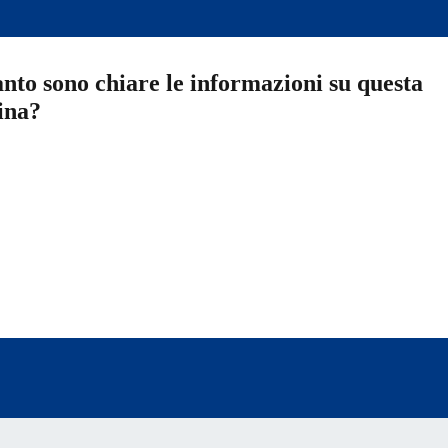
nto sono chiare le informazioni su questa
ina?
a 5 stelle su 5
a 4 stelle su 5
a 3 stelle su 5
a 2 stelle su 5
a 1 stelle su 5