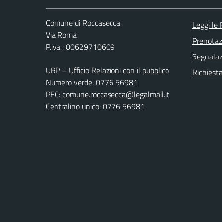
Comune di Roccasecca
Leggi le
Via Roma
Prenota
P.iva : 00629710609
Segnalazi
URP – Ufficio Relazioni con il pubblico
Richiest
Numero verde: 0776 56981
PEC:
comune.roccasecca@legalmail.it
Centralino unico: 0776 56981