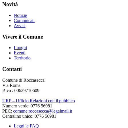
Novità
Notizie
Comunicati
Avvisi
Vivere il Comune
Luoghi
Eventi
Territorio
Contatti
Comune di Roccasecca
Via Roma
P.iva : 00629710609
URP – Ufficio Relazioni con il pubblico
Numero verde: 0776 56981
PEC:
comune.roccasecca@legalmail.it
Centralino unico: 0776 56981
Leggi le FAQ