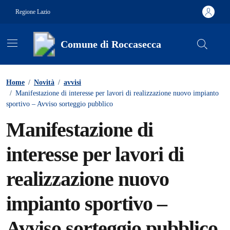
Vai ai contenuti
Vai al footer
Regione Lazio
Comune di Roccasecca
Contenuti in evidenza
Home
/
Novità
/
avvisi
/
Manifestazione di interesse per lavori di realizzazione nuovo impianto
sportivo – Avviso sorteggio pubblico
Manifestazione di
interesse per lavori di
realizzazione nuovo
impianto sportivo –
Avviso sorteggio pubblico