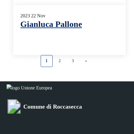
2023
22
Nov
Gianluca Pallone
1
2
3
»
Comune di Roccasecca