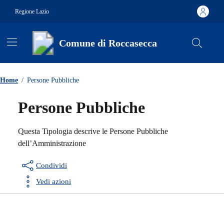
Vai ai contenuti
Vai al footer
Regione Lazio
Comune di Roccasecca
Contenuti in evidenza
Home
/
Persone Pubbliche
Persone Pubbliche
Questa Tipologia descrive le Persone Pubbliche
dell’Amministrazione
Condividi
Vedi azioni