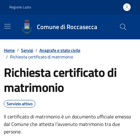
Vai ai contenuti
Vai al footer
Regione Lazio
Comune di Roccasecca
Contenuti in evidenza
Home
/
Servizi
/
Anagrafe e stato civile
/
Richiesta certificato di matrimonio
Richiesta certificato di
matrimonio
Servizio attivo
Il certificato di matrimonio è un documento ufficiale emesso
dal Comune che attesta l'avvenuto matrimonio tra due
persone.