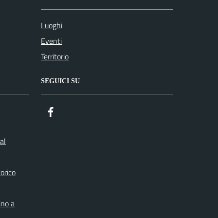
Luoghi
Eventi
Territorio
SEGUICI SU
Facebook
al
orico
ino a