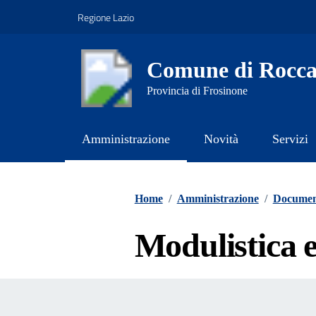
Vai ai contenuti
Vai al footer
Regione Lazio
Comune di Rocca
Provincia di Frosinone
Amministrazione
Novità
Servizi
Contenuti in evidenza
Home
/
Amministrazione
/
Document
Modulistica e