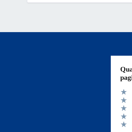
Qua
pag
Valut
Valut
Valut
Valut
Valut