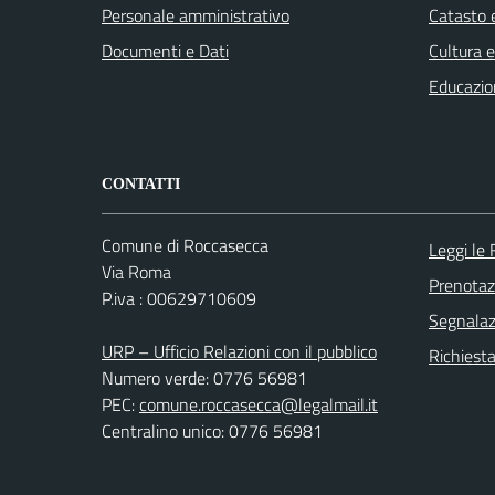
Personale amministrativo
Catasto e
Documenti e Dati
Cultura 
Educazio
CONTATTI
Comune di Roccasecca
Leggi le
Via Roma
Prenota
P.iva : 00629710609
Segnalazi
URP – Ufficio Relazioni con il pubblico
Richiest
Numero verde: 0776 56981
PEC:
comune.roccasecca@legalmail.it
Centralino unico: 0776 56981