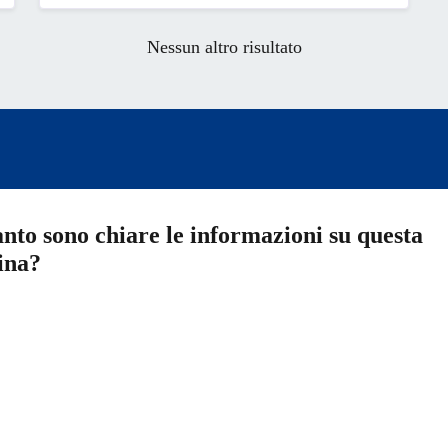
Nessun altro risultato
nto sono chiare le informazioni su questa
ina?
a 5 stelle su 5
a 4 stelle su 5
a 3 stelle su 5
a 2 stelle su 5
a 1 stelle su 5