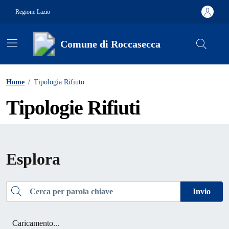
Vai ai contenuti
Vai al footer
Regione Lazio
Comune di Roccasecca
Contenuti in evidenza
Home
/
Tipologia Rifiuto
Tipologie Rifiuti
Esplora
Cerca
Invio
Caricamento...