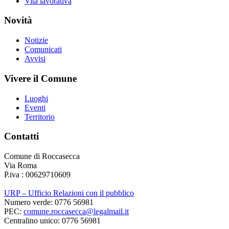
Vita lavorativa
Novità
Notizie
Comunicati
Avvisi
Vivere il Comune
Luoghi
Eventi
Territorio
Contatti
Comune di Roccasecca
Via Roma
P.iva : 00629710609
URP – Ufficio Relazioni con il pubblico
Numero verde: 0776 56981
PEC:
comune.roccasecca@legalmail.it
Centralino unico: 0776 56981