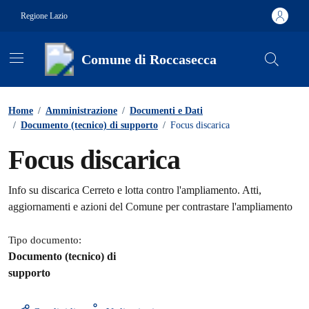
Vai ai contenuti
Vai al footer
Regione Lazio
Comune di Roccasecca
Contenuti in evidenza
Home
/
Amministrazione
/
Documenti e Dati
/
Documento (tecnico) di supporto
/
Focus discarica
Focus discarica
Dettagli del documento
Info su discarica Cerreto e lotta contro l'ampliamento. Atti,
aggiornamenti e azioni del Comune per contrastare l'ampliamento
Tipo documento:
Documento (tecnico) di
supporto