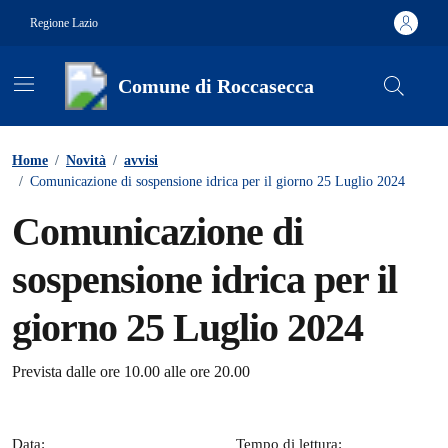
Vai ai contenuti
Vai al footer
Regione Lazio
Comune di Roccasecca
Contenuti in evidenza
Home
/
Novità
/
avvisi
/
Comunicazione di sospensione idrica per il giorno 25 Luglio 2024
Comunicazione di
sospensione idrica per il
giorno 25 Luglio 2024
Dettagli della notizia
Prevista dalle ore 10.00 alle ore 20.00
Data:
Tempo di lettura: