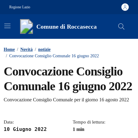
Vai ai contenuti
Vai al footer
Regione Lazio
Comune di Roccasecca
Contenuti in evidenza
Home
/
Novità
/
notizie
/
Convocazione Consiglio Comunale 16 giugno 2022
Convocazione Consiglio
Comunale 16 giugno 2022
Dettagli della notizia
Convocazione Consiglio Comunale per il giorno 16 agosto 2022
Data:
Tempo di lettura:
10 Giugno 2022
1 min