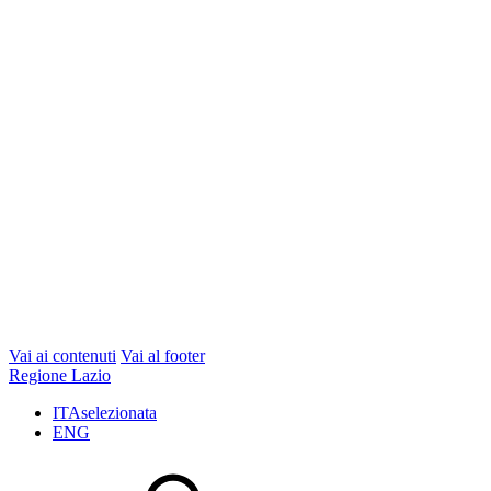
Vai ai contenuti
Vai al footer
Regione Lazio
ITA
selezionata
ENG