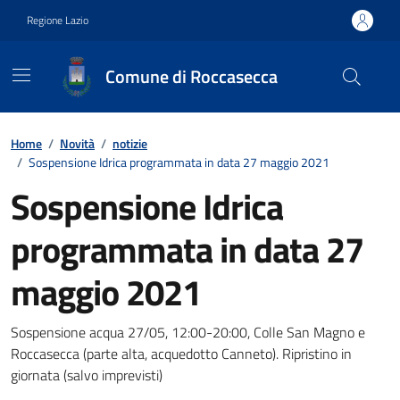
Vai ai contenuti
Vai al footer
Regione Lazio
Comune di Roccasecca
Contenuti in evidenza
Home
/
Novità
/
notizie
/
Sospensione Idrica programmata in data 27 maggio 2021
Sospensione Idrica
programmata in data 27
maggio 2021
Dettagli della notizia
Sospensione acqua 27/05, 12:00-20:00, Colle San Magno e
Roccasecca (parte alta, acquedotto Canneto). Ripristino in
giornata (salvo imprevisti)