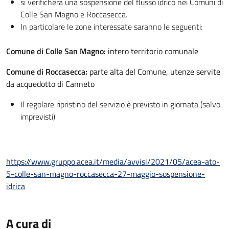
si verificherà una sospensione del flusso idrico nei Comuni di
Colle San Magno e Roccasecca.
In particolare le zone interessate saranno le seguenti:
Comune di Colle San Magno:
intero territorio comunale
Comune di Roccasecca:
parte alta del Comune, utenze servite
da acquedotto di Canneto
Il regolare ripristino del servizio è previsto in giornata (salvo
imprevisti)
https://www.gruppo.acea.it/media/avvisi/2021/05/acea-ato-
5-colle-san-magno-roccasecca-27-maggio-sospensione-
idrica
A cura di