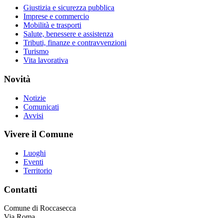
Giustizia e sicurezza pubblica
Imprese e commercio
Mobilità e trasporti
Salute, benessere e assistenza
Tributi, finanze e contravvenzioni
Turismo
Vita lavorativa
Novità
Notizie
Comunicati
Avvisi
Vivere il Comune
Luoghi
Eventi
Territorio
Contatti
Comune di Roccasecca
Via Roma