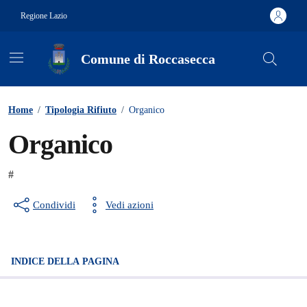
Vai ai contenuti
Vai al footer
Regione Lazio
Comune di Roccasecca
Contenuti in evidenza
Home
/
Tipologia Rifiuto
/
Organico
Organico
#
Condividi
Vedi azioni
INDICE DELLA PAGINA