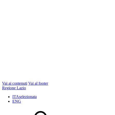
Vai ai contenuti
Vai al footer
Regione Lazio
ITA
selezionata
ENG