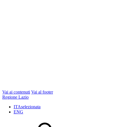
Vai ai contenuti
Vai al footer
Regione Lazio
ITA
selezionata
ENG