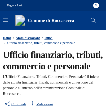
Vai ai contenuti
Vai al footer
Regione Lazio
Comune di Roccasecca
Contenuti in evidenza
Home
/
Amministrazione
/
Uffici
/
Ufficio finanziario, tributi, commercio e personale
Ufficio finanziario, tributi,
commercio e personale
L'Ufficio Finanziario, Tributi, Commercio e Personale è il fulcro
delle attività finanziarie, fiscali, commerciali e di gestione del
personale all'interno dell'Amministrazione Comunale di
Roccasecca.
Condividi
Vedi azioni