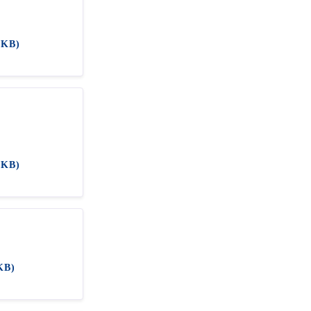
 KB)
 KB)
KB)