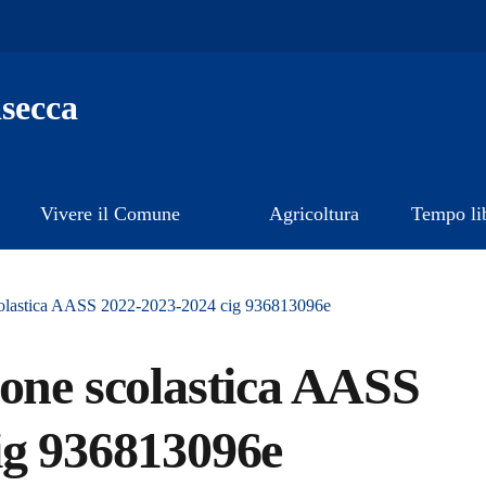
secca
Vivere il Comune
Agricoltura
Tempo li
colastica AASS 2022-2023-2024 cig 936813096e
ione scolastica AASS
ig 936813096e