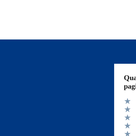
Qua
pag
Valut
Valut
Valut
Valut