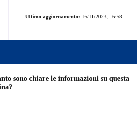
Ultimo aggiornamento:
16/11/2023, 16:58
nto sono chiare le informazioni su questa
ina?
a 5 stelle su 5
a 4 stelle su 5
a 3 stelle su 5
a 2 stelle su 5