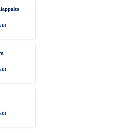
iappalto
KB)
ra
KB)
KB)