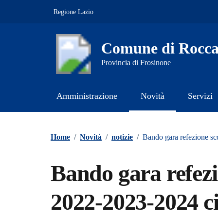
Vai ai contenuti
Vai al footer
Regione Lazio
Comune di Rocca
Provincia di Frosinone
Amministrazione
Novità
Servizi
Contenuti in evidenza
Home
/
Novità
/
notizie
/
Bando gara refezione s
Bando gara refez
2022-2023-2024 c