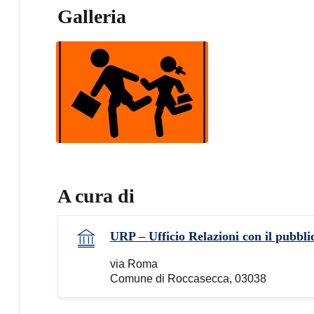
Galleria
A cura di
URP – Ufficio Relazioni con il pubbli
via Roma
Comune di Roccasecca, 03038